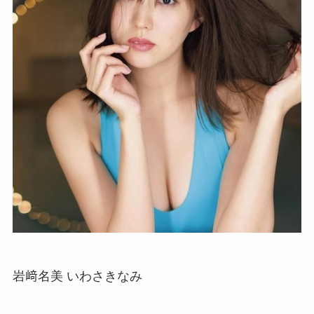
岩﨑名美 いわさきなみ