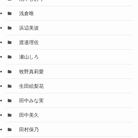
浅倉唯
浜辺美波
渡邉理佐
瀬山しろ
牧野真莉愛
生田絵梨花
田中みな実
田中美久
田村保乃