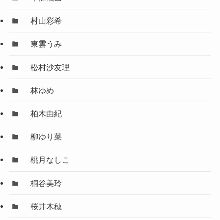
村山彩希
東雲うみ
松村沙友理
林ゆめ
柏木由紀
柳ゆり菜
桃月なしこ
桐谷美玲
桜井木穂