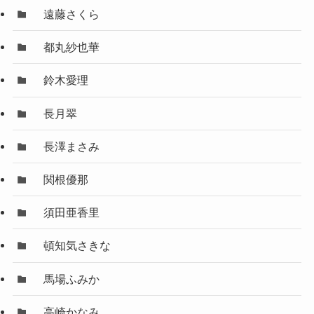
遠藤さくら
都丸紗也華
鈴木愛理
長月翠
長澤まさみ
関根優那
須田亜香里
頓知気さきな
馬場ふみか
高崎かなみ