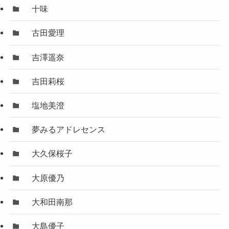
十味
古田愛理
吉澤遥奈
吉田莉桜
塩地美澄
夢みるアドレセンス
大久保桜子
大原優乃
大和田南那
大島優子