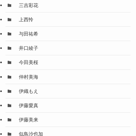
三吉彩花
上西怜
与田祐希
井口綾子
今田美桜
仲村美海
伊織もえ
伊藤愛真
伊藤美来
似鳥沙也加