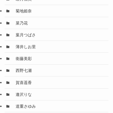
菊地姫奈
菜乃花
葉月つばさ
薄井しお里
衛藤美彩
西野七瀬
賀喜遥香
逢沢りな
道重さゆみ