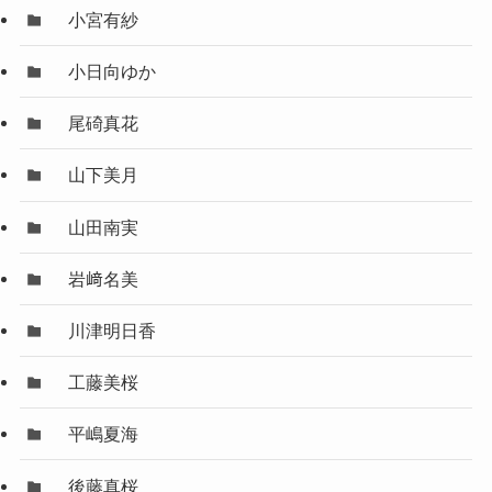
小宮有紗
小日向ゆか
尾碕真花
山下美月
山田南実
岩﨑名美
川津明日香
工藤美桜
平嶋夏海
後藤真桜