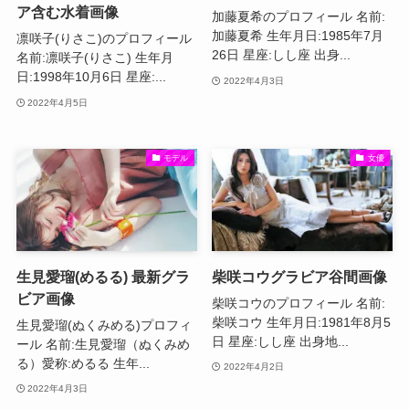
ア含む水着画像
加藤夏希のプロフィール 名前:
加藤夏希 生年月日:1985年7月
凛咲子(りさこ)のプロフィール
26日 星座:しし座 出身...
名前:凛咲子(りさこ) 生年月
日:1998年10月6日 星座:...
2022年4月3日
2022年4月5日
モデル
女優
生見愛瑠(めるる) 最新グラ
柴咲コウグラビア谷間画像
ビア画像
柴咲コウのプロフィール 名前:
柴咲コウ 生年月日:1981年8月5
生見愛瑠(ぬくみめる)プロフィ
日 星座:しし座 出身地...
ール 名前:生見愛瑠（ぬくみめ
る）愛称:めるる 生年...
2022年4月2日
2022年4月3日