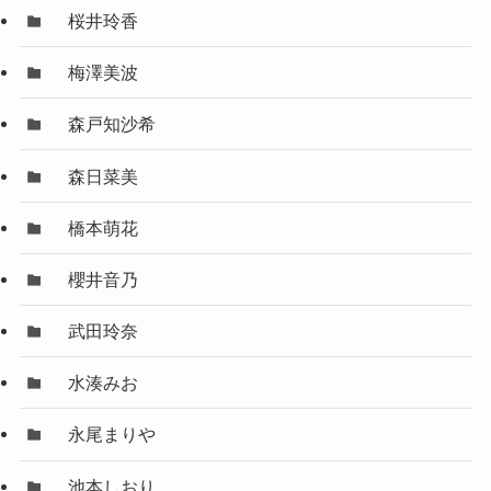
桜井玲香
梅澤美波
森戸知沙希
森日菜美
橋本萌花
櫻井音乃
武田玲奈
水湊みお
永尾まりや
池本しおり