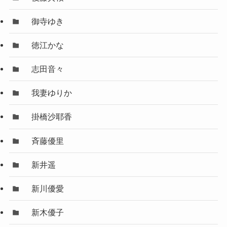
御寺ゆき
徳江かな
志田音々
我妻ゆりか
掛橋沙耶香
斉藤優里
新井遥
新川優愛
新木優子