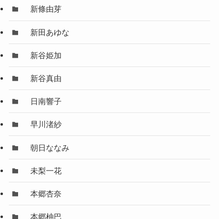
新條由芽
新田あゆな
新谷姫加
新谷真由
日南響子
早川渚紗
朝日ななみ
未梨一花
本郷杏奈
本郷柚巴