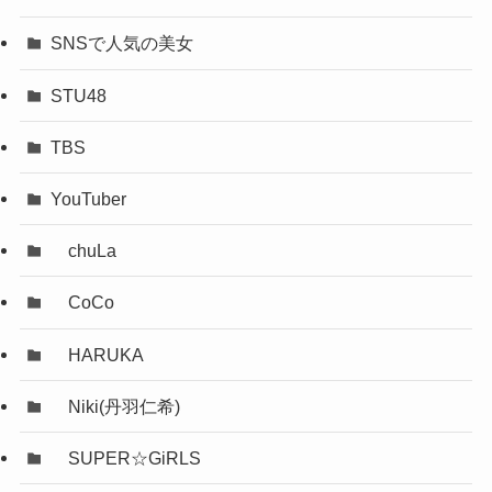
SNSで人気の美女
STU48
TBS
YouTuber
chuLa
CoCo
HARUKA
Niki(丹羽仁希)
SUPER☆GiRLS