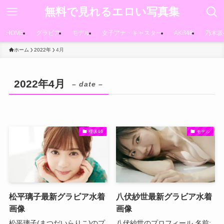
無料で見れるエロい写真集
HOME
グラビア
モデル
女子アナ・キャスター
AKB48
乃木坂
ホーム
2022年
4月
2022年4月
– date –
櫻坂46
モデル
松平璃子最新グラビア水着
八伏紗世最新グラビア水着
画像
画像
松平璃子(まつだいらりこ)のプ
八伏紗世のプロフィール 名前: