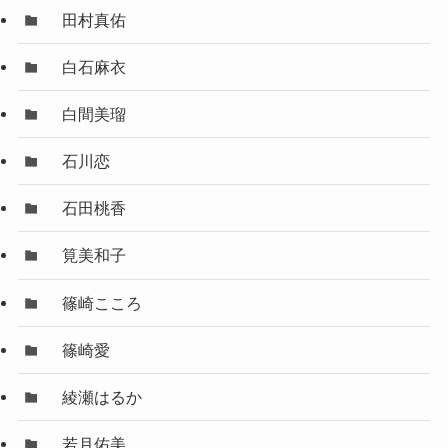
田村真佑
白石麻衣
白間美瑠
石川恋
石田桃香
筧美和子
篠崎こころ
篠崎愛
綾瀬はるか
若月佑美