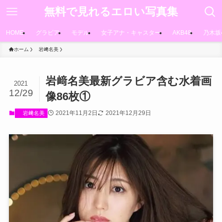
無料で見れるエロい写真集
HOME
グラビア
モデル
女子アナ・キャスター
AKB48
乃木坂
ホーム
岩﨑名美
岩﨑名美最新グラビア含む水着画
2021
12/29
像86枚①
2021年11月2日
2021年12月29日
岩﨑名美