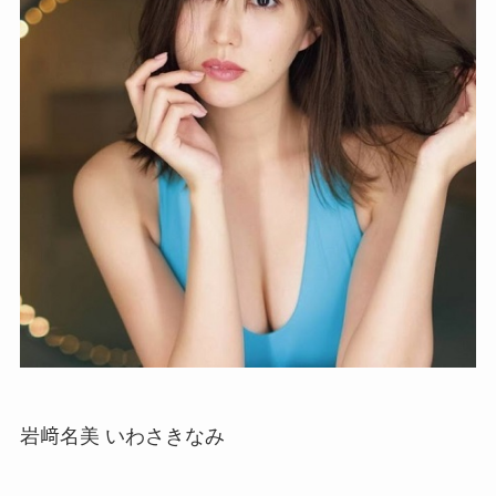
岩﨑名美 いわさきなみ