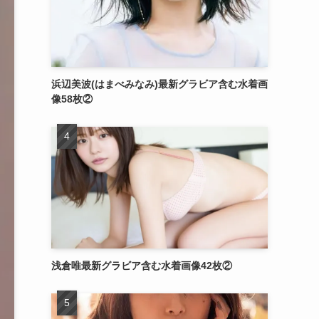
浜辺美波(はまべみなみ)最新グラビア含む水着画
像58枚②
浅倉唯最新グラビア含む水着画像42枚②