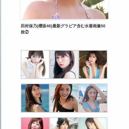
田村保乃(櫻坂46)最新グラビア含む水着画像50
枚②