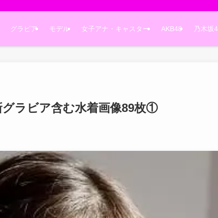
グラビア
モデル
女子アナ・キャスター
AKB48
乃木坂4
新グラビア含む水着画像89枚①