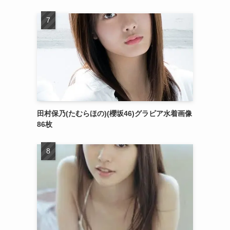
田村保乃(たむらほの)(櫻坂46)グラビア水着画像
86枚