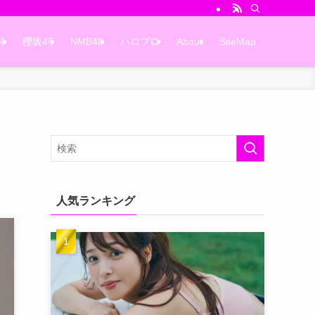
6
櫻坂46
NMB48
ハロプロ
About
SiteMap
人気ランキング