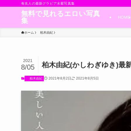
有名人の最新グラビア水着写真集
無料で見れるエロい写真
HOME
集
ホーム
柏木由紀
2021
柏木由紀(かしわぎゆき)最
8/05
2021年8月2日
2021年8月5日
柏木由紀