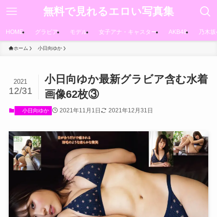
無料で見れるエロい写真集
HOME
グラビア
モデル
女子アナ・キャスター
AKB48
乃木坂
ホーム
小日向ゆか
小日向ゆか最新グラビア含む水着
2021
12/31
画像62枚③
2021年11月1日
2021年12月31日
小日向ゆか