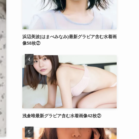
浜辺美波(はまべみなみ)最新グラビア含む水着画
像58枚②
浅倉唯最新グラビア含む水着画像42枚②