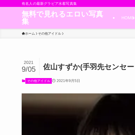
有名人の最新グラビア水着写真集
無料で見れるエロい写真
HOME
集
ホーム
その他アイドル
2021
佐山すずか(手羽先センセー
9/05
2021年9月5日
その他アイドル