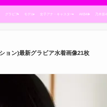
グラビア
モデル
女子アナ・キャスター
AKB48
乃木坂4
ション)最新グラビア水着画像21枚