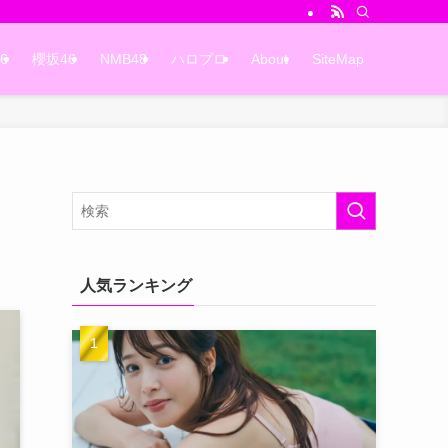
6
櫻坂46
NMB48
ハロプロ
About
SiteMap
人気ランキング