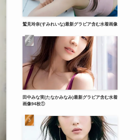
鷲見玲奈(すみれいな)最新グラビア含む水着画像
田中みな実(たなかみなみ)最新グラビア含む水着
画像94枚①