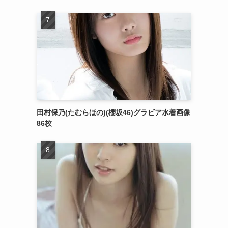
田村保乃(たむらほの)(櫻坂46)グラビア水着画像
86枚