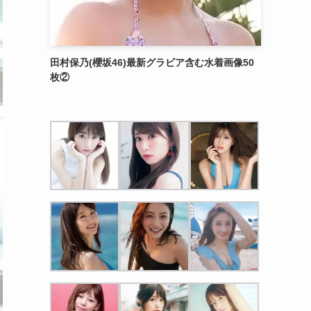
田村保乃(櫻坂46)最新グラビア含む水着画像50
枚②