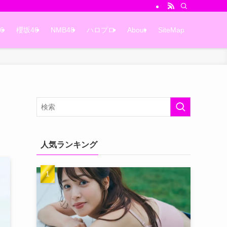
6
櫻坂46
NMB48
ハロプロ
About
SiteMap
人気ランキング