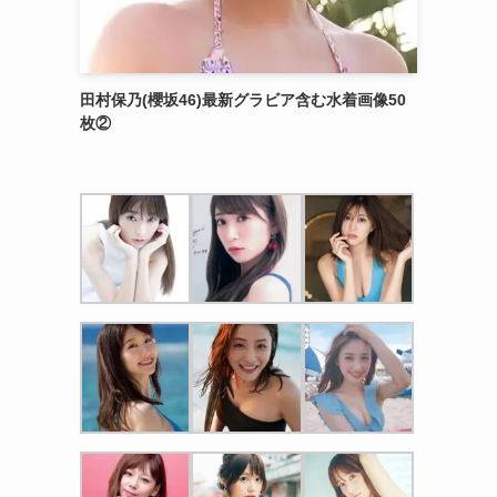
田村保乃(櫻坂46)最新グラビア含む水着画像50
枚②