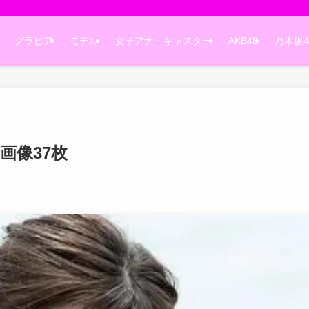
グラビア
モデル
女子アナ・キャスター
AKB48
乃木坂4
画像37枚