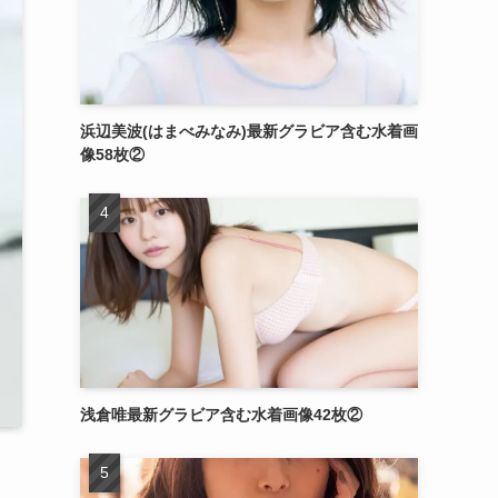
浜辺美波(はまべみなみ)最新グラビア含む水着画
像58枚②
浅倉唯最新グラビア含む水着画像42枚②