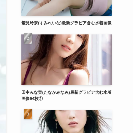
鷲見玲奈(すみれいな)最新グラビア含む水着画像
田中みな実(たなかみなみ)最新グラビア含む水着
画像94枚①