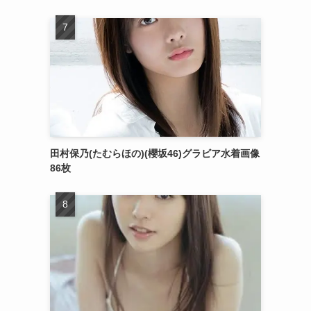
田村保乃(たむらほの)(櫻坂46)グラビア水着画像
86枚