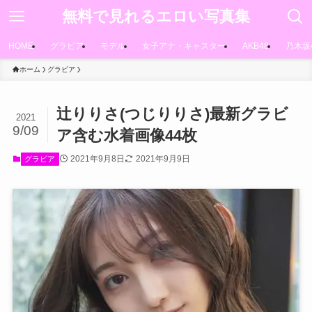
無料で見れるエロい写真集
HOME
グラビア
モデル
女子アナ・キャスター
AKB48
乃木坂
ホーム
グラビア
辻りりさ(つじりりさ)最新グラビ
2021
9/09
ア含む水着画像44枚
2021年9月8日
2021年9月9日
グラビア