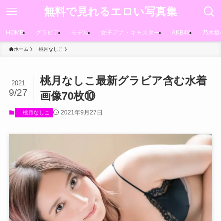
無料で見れるエロい写真集
HOME
グラビア
モデル
女子アナ・キャスター
AKB48
乃木坂
ホーム
桃月なしこ
桃月なしこ最新グラビア含む水着
2021
9/27
画像70枚⑩
2021年9月27日
桃月なしこ