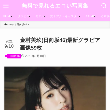
無料で見れるエロい写真集
HOME
グラビア
モデル
女子アナ・キャスター
AKB48
乃木坂
ホーム
日向坂46
金村美玖(日向坂46)最新グラビア
2021
9/10
画像59枚
2021年9月10日
日向坂46