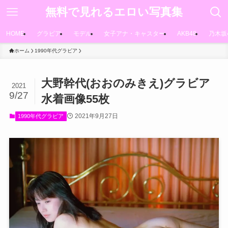
無料で見れるエロい写真集
HOME
グラビア
モデル
女子アナ・キャスター
AKB48
乃木坂
ホーム
1990年代グラビア
大野幹代(おおのみきえ)グラビア
2021
9/27
水着画像55枚
2021年9月27日
1990年代グラビア