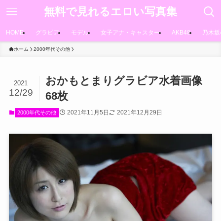
無料で見れるエロい写真集
HOME
グラビア
モデル
女子アナ・キャスター
AKB48
乃木坂
ホーム
2000年代その他
おかもとまりグラビア水着画像
2021
12/29
68枚
2021年11月5日
2021年12月29日
2000年代その他