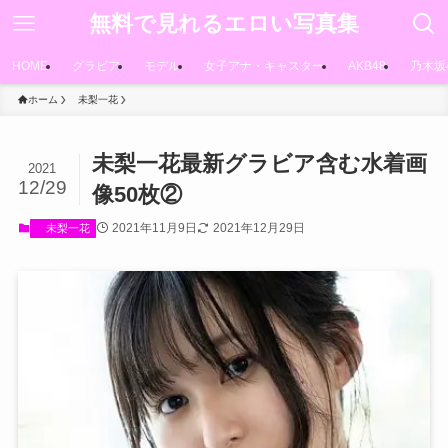
無料で見れるエロい写真集
HOME
グラビア
モデル
女子アナ・キャスター
AKB48
乃木坂
ホーム
未梨一花
未梨一花最新グラビア含む水着画
2021
12/29
像50枚②
2021年11月9日
2021年12月29日
未梨一花