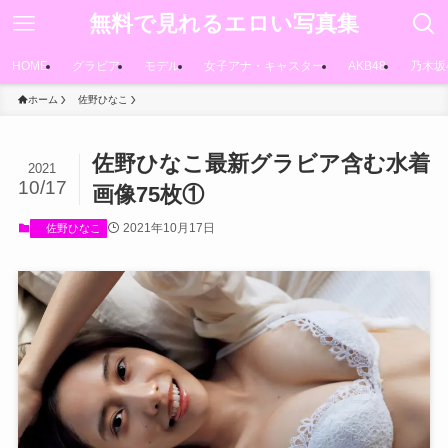
無料で見れるエロい写真集
HOME
グラビア
モデル
女子アナ・キャスター
AKB48
乃木坂
ホーム
佐野ひなこ
佐野ひなこ最新グラビア含む水着
2021
10/17
画像75枚①
2021年10月17日
佐野ひなこ