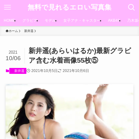
無料で見れるエロい写真集
HOME
グラビア
モデル
女子アナ・キャスター
AKB48
乃木坂
ホーム
新井遥
新井遥(あらいはるか)最新グラビ
2021
10/06
ア含む水着画像55枚⑤
2021年10月5日
2021年10月6日
新井遥