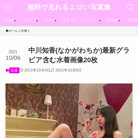
無料で見れるエロい写真集
HOME
グラビア
モデル
女子アナ・キャスター
AKB48
乃木坂
ホーム
女優
中川知香(なかがわちか)最新グラ
2021
10/06
ビア含む水着画像20枚
2021年10月4日
2021年10月6日
女優