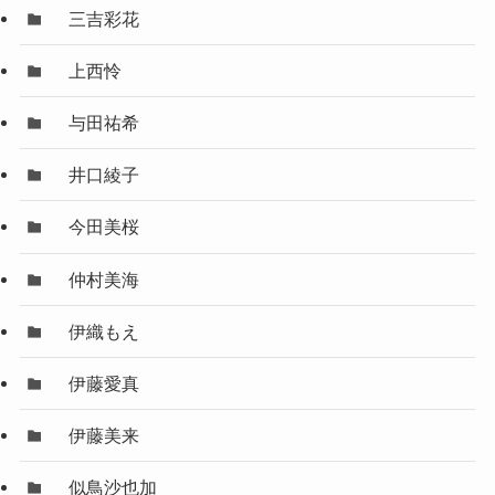
三吉彩花
上西怜
与田祐希
井口綾子
今田美桜
仲村美海
伊織もえ
伊藤愛真
伊藤美来
似鳥沙也加