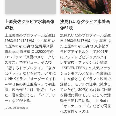
上原美佐グラビア水着画像
浅見れいなグラビア水着画
43枚
像61枚
上原美佐のプロフィール誕生日
浅見れいなのプロフィール誕生
1983年12月21日&nbsp;星座 い
日 1983年6月7日&nbsp;星座 ふ
て座&nbsp;出身地 滋賀県米原
たご座&nbsp;出身地 東京都グ
市&nbsp;血液型 O型2000年の
ラビアアイドルとして2001年
TBSドラマ『真夏のメリークリ
にフジテレビビジュアルクイー
スマス』でデビュー。その後
ン受賞後、ファッション雑誌
『恋するトップレディ』『きみ
『SEVENTEEN』の人気ファッ
はペット』などを経て、04年に
ションモデルとなる。卒業後は
にNHKドラマ『オーダーメイド
主に女優としてドラマ・映画で
～幸せ色の紳士服店～』で初主
活動し、モデルの仕事は減少し
演。映画作品には『呪怨』『た
ていたが、30代からは原点回帰
だ、君を愛してる』『バッテリ
を目標に再びモデルとしての活
ー』などがある。
動を再開している。「InRed」
「オトナミューズ」などで同世
2021年10月21日
代の女性からの圧