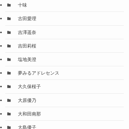
十味
古田愛理
吉澤遥奈
吉田莉桜
塩地美澄
夢みるアドレセンス
大久保桜子
大原優乃
大和田南那
大島優子