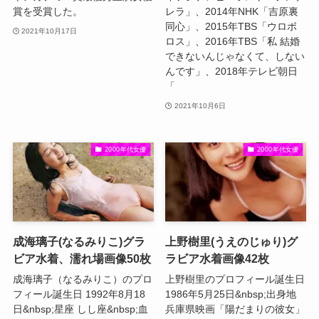
賞を受賞した。
レラ」、2014年NHK「吉原裏
同心」、2015年TBS「ウロボ
2021年10月17日
ロス」、2016年TBS「私 結婚
できないんじゃなくて、しない
んです」、2018年テレビ朝日
「
2021年10月6日
2000年代女優
2000年代女優
成海璃子(なるみりこ)グラ
上野樹里(うえのじゅり)グ
ビア水着、濡れ場画像50枚
ラビア水着画像42枚
成海璃子（なるみりこ）のプロ
上野樹里のプロフィール誕生日
フィール誕生日 1992年8月18
1986年5月25日&nbsp;出身地
日&nbsp;星座 しし座&nbsp;血
兵庫県映画「陽だまりの彼女」