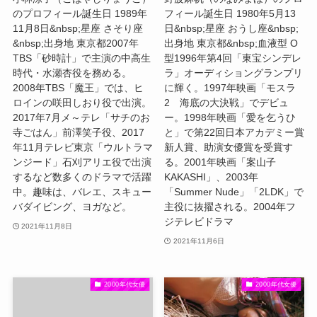
のプロフィール誕生日 1989年
フィール誕生日 1980年5月13
11月8日&nbsp;星座 さそり座
日&nbsp;星座 おうし座&nbsp;
&nbsp;出身地 東京都2007年
出身地 東京都&nbsp;血液型 O
TBS「砂時計」で主演の中高生
型1996年第4回「東宝シンデレ
時代・水瀬杏役を務める。
ラ」オーディショングランプリ
2008年TBS「魔王」では、ヒ
に輝く。1997年映画「モスラ
ロインの咲田しおり役で出演。
2 海底の大決戦」でデビュ
2017年7月メ～テレ「サチのお
ー。1998年映画「愛を乞うひ
寺ごはん」前澤笑子役、2017
と」で第22回日本アカデミー賞
年11月テレビ東京「ウルトラマ
新人賞、助演女優賞を受賞す
ンジード」石刈アリエ役で出演
る。2001年映画「案山子
するなど数多くのドラマで活躍
KAKASHI」、2003年
中。趣味は、バレエ、スキュー
「Summer Nude」「2LDK」で
バダイビング、ヨガなど。
主役に抜擢される。2004年フ
ジテレビドラマ
2021年11月8日
2021年11月6日
2000年代女優
2000年代女優