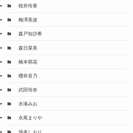
桜井玲香
梅澤美波
森戸知沙希
森日菜美
橋本萌花
櫻井音乃
武田玲奈
水湊みお
永尾まりや
池本しおり