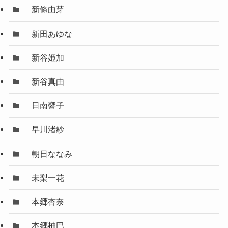
新條由芽
新田あゆな
新谷姫加
新谷真由
日南響子
早川渚紗
朝日ななみ
未梨一花
本郷杏奈
本郷柚巴