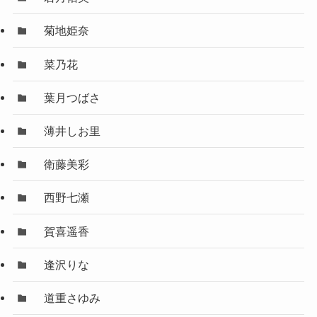
菊地姫奈
菜乃花
葉月つばさ
薄井しお里
衛藤美彩
西野七瀬
賀喜遥香
逢沢りな
道重さゆみ