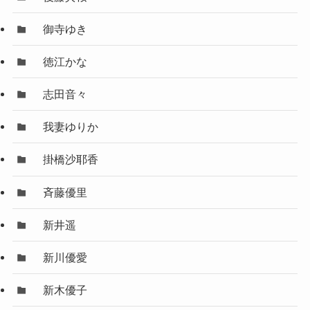
御寺ゆき
徳江かな
志田音々
我妻ゆりか
掛橋沙耶香
斉藤優里
新井遥
新川優愛
新木優子