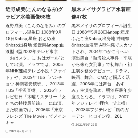
近野成美(こんのなるみ)グ
黒木メイサグラビア水着画
ラビア水着画像68枚
像47枚
近野成美（こんのなるみ）のプ
黒木メイサのプロフィール誕生
ロフィール誕生日 1988年9月
日 1988年5月28日&nbsp;星座
18日&nbsp;星座 おとめ座
ふたご座&nbsp;出身地 沖縄県
&nbsp;出身地 愛媛県&nbsp;血
&nbsp;血液型 A型沖縄でスカウ
液型 B型2002年テレビ東京
トされ、2004年つかこうへい
「おはスタ」に“おはガール”と
演出舞台「熱海殺人事件・平壌
して出演。ドラマでは、2005
から来た女刑事」で初舞台・初
年NHK連続テレビ小説「ファイ
主演を務めデビュー。ドラマ、
ト」や、2009年TBS「ハンチ
映画、舞台、CMなど幅広く活
ョウ 神南署安積班」、2013年
躍。2006年には舞台「あず
TBS「半沢直樹」、2016年テ
み」主演を務め、明治座最年少
レビ朝日「木曜ミステリー『女
座長となる。ドラマは、2007
たちの特捜最前線』」に出演。
年フジテレビ｢拝啓、父上様｣
また映画では、2006年「東京
、2008年フジテレビ「風のガ
フレンズ The Movie」でメイン
ーデン」ヒロイン役、201
キャ
2021年9月25日
2021年9月26日