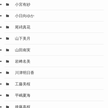
小宮有紗
小日向ゆか
尾碕真花
山下美月
山田南実
岩﨑名美
川津明日香
工藤美桜
平嶋夏海
後藤真桜