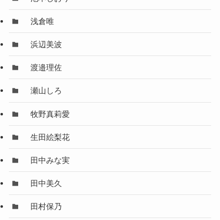
浅倉唯
浜辺美波
渡邉理佐
瀬山しろ
牧野真莉愛
生田絵梨花
田中みな実
田中美久
田村保乃