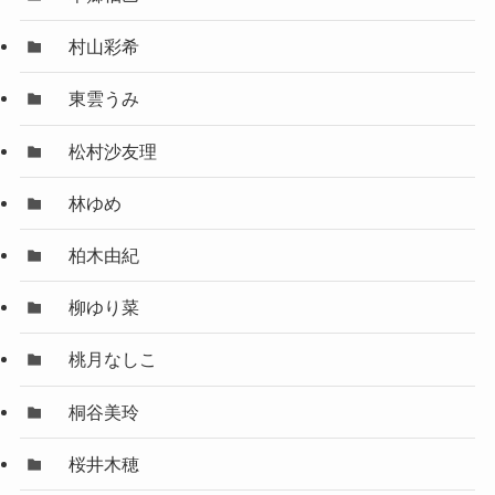
村山彩希
東雲うみ
松村沙友理
林ゆめ
柏木由紀
柳ゆり菜
桃月なしこ
桐谷美玲
桜井木穂