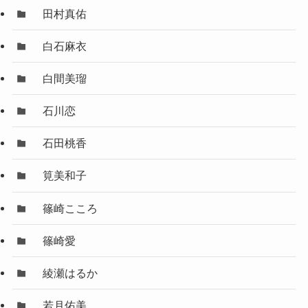
田村真佑
白石麻衣
白間美瑠
石川恋
石田桃香
筧美和子
篠崎こころ
篠崎愛
綾瀬はるか
若月佑美