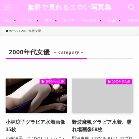
無料で見れるエロい写真集
HOME
グラビア
モデル
女子アナ・キャスター
AKB48
乃木坂
ホーム
2000年代女優
2000年代女優
– category –
2000年代女優
2000年代女優
小林涼子グラビア水着画像
野波麻帆グラビア水着、濡
35枚
れ場画像59枚
小林涼子（こばやしりょうこ）
野波麻帆（のなみまほ）のプロ