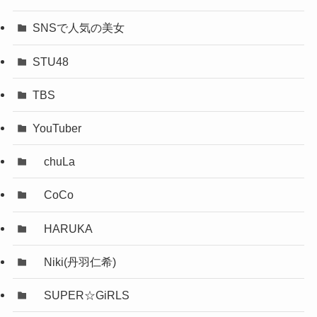
SNSで人気の美女
STU48
TBS
YouTuber
chuLa
CoCo
HARUKA
Niki(丹羽仁希)
SUPER☆GiRLS