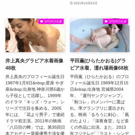
2021年10月21日
2000年代女優
2000年代女優
井上真央グラビア水着画像
平田薫(ひらたかおる)グラ
48枚
ビア水着、濡れ場画像68枚
井上真央のプロフィール誕生日
平田薫（ひらたかおる）のプロ
1987年1月9日&nbsp;星座 やぎ
フィール誕生日 1989年12月15
座&nbsp;出身地 神奈川県5歳か
日&nbsp;出身地 宮城県2004
ら子役として活躍し、1999年
年、『週刊ヤングジャンプ』
のドラマ「キッズ・ウォー」シ
「制コレ」のメンバーに選ば
リーズで注目を集める。2005
れ、準グランプリに選出され
年には、「花より男子」で連続
る。映画「るろうに剣心」「風
ドラマ初主演。2011年の映画
のたより」「深夜食堂」など多
「八日目の蝉」では、第35回日
くの作品に出演。また、2013
本アカデミー賞最優秀主演女優
年フジテレビ「ラスト・シンデ