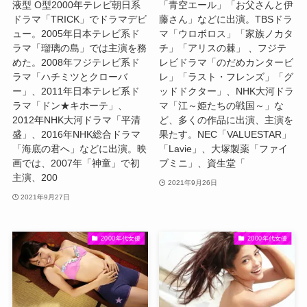
液型 O型2000年テレビ朝日系
「青空エール」「お父さんと伊
ドラマ「TRICK」でドラマデビ
藤さん」などに出演。TBSドラ
ュー。2005年日本テレビ系ド
マ「ウロボロス」「家族ノカタ
ラマ「瑠璃の島」では主演を務
チ」「アリスの棘」 、フジテ
めた。2008年フジテレビ系ド
レビドラマ「のだめカンタービ
ラマ「ハチミツとクローバ
レ」「ラスト・フレンズ」「グ
ー」、2011年日本テレビ系ド
ッドドクター」、NHK大河ドラ
ラマ「ドン★キホーテ」、
マ「江～姫たちの戦国～」な
2012年NHK大河ドラマ「平清
ど、多くの作品に出演、主演を
盛」、2016年NHK総合ドラマ
果たす。NEC「VALUESTAR」
「海底の君へ」などに出演。映
「Lavie」、大塚製薬「ファイ
画では、2007年「神童」で初
ブミニ」、資生堂「
主演、200
2021年9月26日
2021年9月27日
2000年代女優
2000年代女優