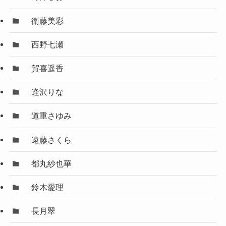
衛藤美彩
西野七瀬
賀喜遥香
逢沢りな
道重さゆみ
遠藤さくら
都丸紗也華
鈴木愛理
長月翠