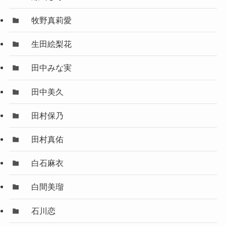
牧野真莉愛
生田絵梨花
田中みな実
田中美久
田村保乃
田村真佑
白石麻衣
白間美瑠
石川恋