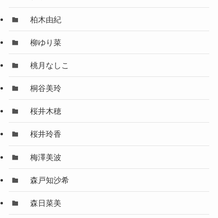
柏木由紀
柳ゆり菜
桃月なしこ
桐谷美玲
桜井木穂
桜井玲香
梅澤美波
森戸知沙希
森日菜美