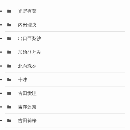
光野有菜
内田理央
出口亜梨沙
加治ひとみ
北向珠夕
十味
古田愛理
吉澤遥奈
吉田莉桜