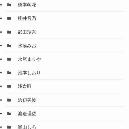
橋本萌花
櫻井音乃
武田玲奈
水湊みお
永尾まりや
池本しおり
浅倉唯
浜辺美波
渡邉理佐
瀬山しろ