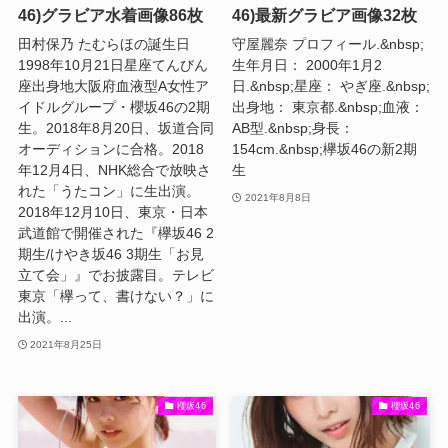
46)グラビア水着画像86枚
46)最新グラビア画像32枚
田村保乃 たむらほの誕生日
守屋麗奈 プロフィール.&nbsp;
1998年10月21日星座てんびん
生年月日： 2000年1月2
座出身地大阪府血液型A女性ア
日.&nbsp;星座： やぎ座.&nbsp;
イドルグループ・櫻坂46の2期
出身地： 東京都.&nbsp;血液：
生。2018年8月20日、坂道合同
AB型.&nbsp;身長：
オーディションに合格。2018
154cm.&nbsp;欅坂46の新2期
年12月4日、NHK総合で放映さ
生
れた「うたコン」に生出演。
2021年8月8日
2018年12月10日、東京・日本
武道館で開催された『欅坂46 2
期生/けやき坂46 3期生「お見
立て会」』でお披露目。テレビ
東京「欅って、書けない？」に
出演。...
2021年8月25日
櫻坂46
櫻坂46