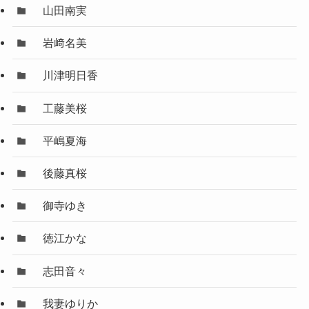
山田南実
岩﨑名美
川津明日香
工藤美桜
平嶋夏海
後藤真桜
御寺ゆき
徳江かな
志田音々
我妻ゆりか