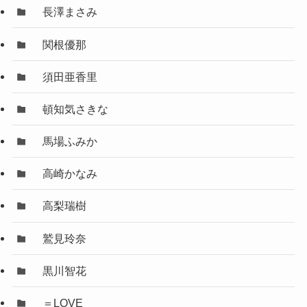
長澤まさみ
関根優那
須田亜香里
頓知気さきな
馬場ふみか
高崎かなみ
高梨瑞樹
鷲見玲奈
黒川智花
＝LOVE