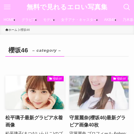
無料で見れるエロい写真集
HOME
グラビア
モデル
女子アナ・キャスター
AKB48
乃木坂
ホーム
櫻坂46
櫻坂46
– category –
櫻坂46
櫻坂46
松平璃子最新グラビア水着
守屋麗奈(櫻坂46)最新グラ
画像
ビア画像40枚
松平璃子(まつだいらりこ)のプ
守屋麗奈 プロフィール.&nbsp;