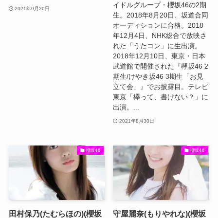
イドルグループ・櫻坂46の2期
2021年9月20日
生。2018年8月20日、坂道合同
オーディションに合格。2018
年12月4日、NHK総合で放映さ
れた「うたコン」に生出演。
2018年12月10日、東京・日本
武道館で開催された『欅坂46 2
期生/けやき坂46 3期生「お見
立て会」』でお披露目。テレビ
東京「欅って、書けない？」に
出演。...
2021年8月30日
櫻坂46
櫻坂46
田村保乃(たむらほの)(櫻坂
守屋麗奈(もりやれな)(櫻坂