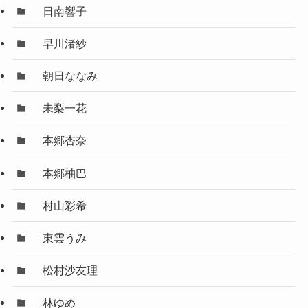
日南響子
早川渚紗
朝日ななみ
未梨一花
本郷杏奈
本郷柚巴
村山彩希
東雲うみ
松村沙友理
林ゆめ