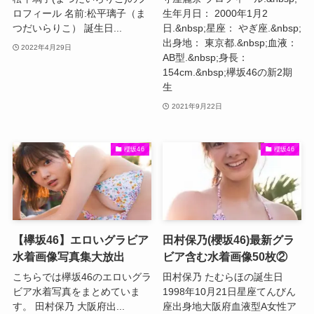
ロフィール 名前:松平璃子（ま
生年月日： 2000年1月2
つだいらりこ） 誕生日...
日.&nbsp;星座： やぎ座.&nbsp;
出身地： 東京都.&nbsp;血液：
2022年4月29日
AB型.&nbsp;身長：
154cm.&nbsp;欅坂46の新2期
生
2021年9月22日
櫻坂46
櫻坂46
【欅坂46】エロいグラビア
田村保乃(櫻坂46)最新グラ
水着画像写真集大放出
ビア含む水着画像50枚②
こちらでは欅坂46のエロいグラ
田村保乃 たむらほの誕生日
ビア水着写真をまとめていま
1998年10月21日星座てんびん
す。 田村保乃 大阪府出...
座出身地大阪府血液型A女性ア