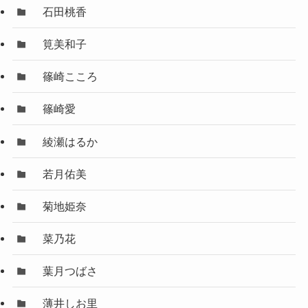
石田桃香
筧美和子
篠崎こころ
篠崎愛
綾瀬はるか
若月佑美
菊地姫奈
菜乃花
葉月つばさ
薄井しお里