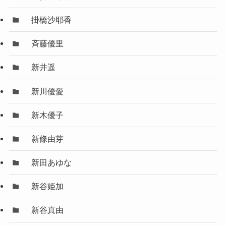
掛橋沙耶香
斉藤優里
新井遥
新川優愛
新木優子
新條由芽
新田あゆな
新谷姫加
新谷真由