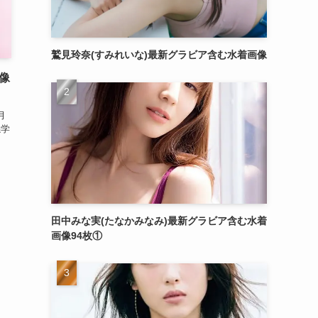
鷲見玲奈(すみれいな)最新グラビア含む水着画像
像
月
係学
田中みな実(たなかみなみ)最新グラビア含む水着
画像94枚①