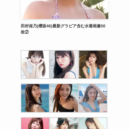
田村保乃(櫻坂46)最新グラビア含む水着画像50
枚②