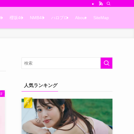
6
櫻坂46
NMB48
ハロプロ
About
SiteMap
人気ランキング
日