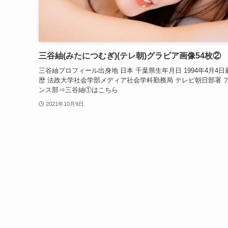
三谷紬(みたにつむぎ)(テレ朝)グラビア画像54枚②
三谷紬プロフィール出身地 日本 千葉県生年月日 1994年4月4日
歴 法政大学社会学部メディア社会学科勤務局 テレビ朝日部署 
ンス部⇒三谷紬①はこちら
2021年10月9日