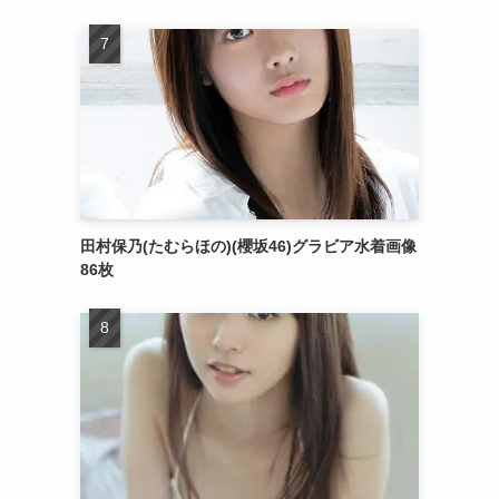
田村保乃(たむらほの)(櫻坂46)グラビア水着画像
86枚