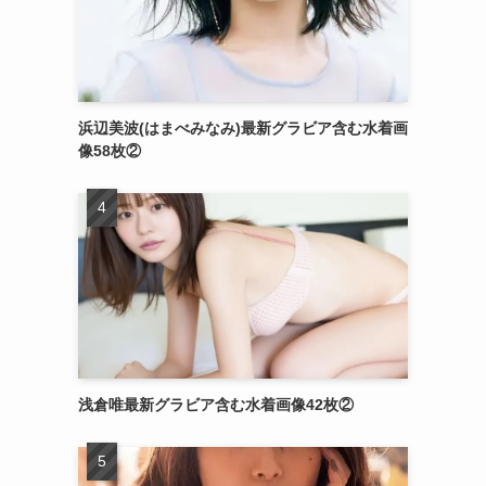
浜辺美波(はまべみなみ)最新グラビア含む水着画
像58枚②
浅倉唯最新グラビア含む水着画像42枚②