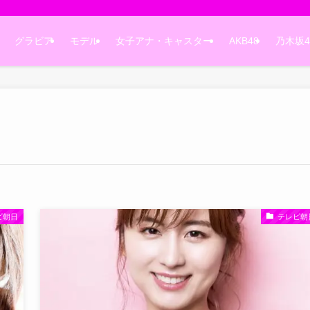
グラビア
モデル
女子アナ・キャスター
AKB48
乃木坂4
ビ朝日
テレビ朝