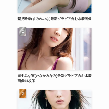
鷲見玲奈(すみれいな)最新グラビア含む水着画像
田中みな実(たなかみなみ)最新グラビア含む水着
画像94枚①