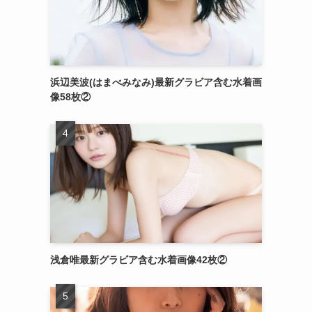
浜辺美波(はまべみなみ)最新グラビア含む水着画
像58枚②
浅倉唯最新グラビア含む水着画像42枚②