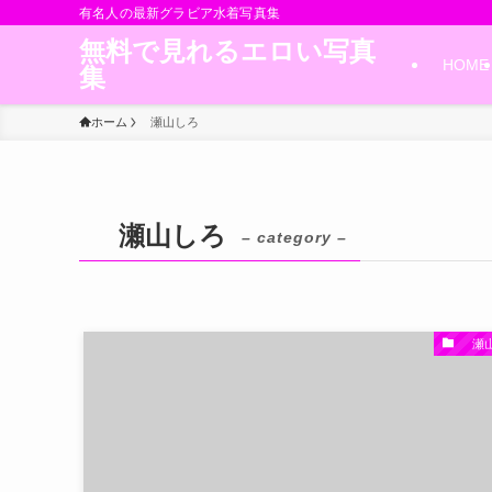
有名人の最新グラビア水着写真集
無料で見れるエロい写真
HOME
集
ホーム
瀬山しろ
瀬山しろ
– category –
瀬山