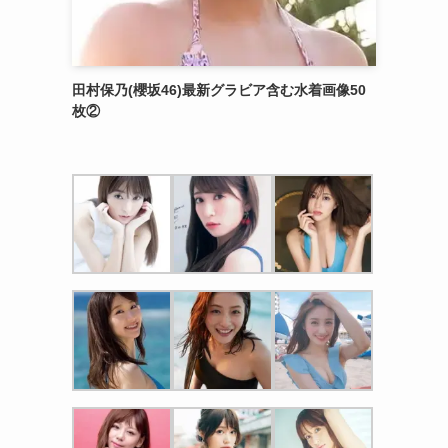
田村保乃(櫻坂46)最新グラビア含む水着画像50
枚②