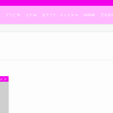
グラビア
モデル
女子アナ・キャスター
AKB48
乃木坂4
しろ