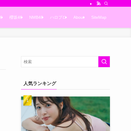
6
櫻坂46
NMB48
ハロプロ
About
SiteMap
人気ランキング