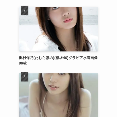
田村保乃(たむらほの)(櫻坂46)グラビア水着画像
86枚