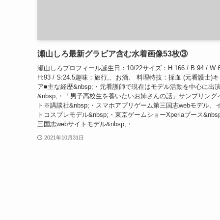
瀬山しろ最新グラビア含む水着画像53枚③
瀬山しろプロフィール誕生日：10/22サイズ：H:166 / B:94 / W:62
H:93 / S:24.5趣味：旅行,、お酒、 料理特技：採血 (元看護士)
ア■主な経歴&nbsp;・元看護師で現在はモデル活動を中心に
&nbsp;・「男子高校生を養いたいお姉さんの話」サンプリング
ト※講談社&nbsp;・スマホアプリゲーム第三国志webモデル、
トコスプレモデル&nbsp;・東京ゲームショーXperiaブース&nbs
三国志webサイトモデル&nbsp;・
2021年10月31日