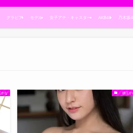
グラビア
モデル
女子アナ・キャスター
AKB48
乃木坂4
かな
徳江か