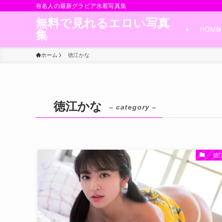
有名人の最新グラビア水着写真集
無料で見れるエロい写真
HOME
集
ホーム
徳江かな
徳江かな
– category –
徳江