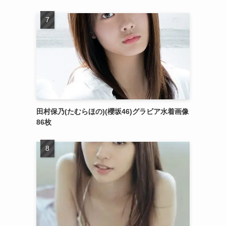
田村保乃(たむらほの)(櫻坂46)グラビア水着画像
86枚