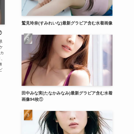
鷲見玲奈(すみれいな)最新グラビア含む水着画像
②
県
ケ
カ
月、
舞
ビ
田中みな実(たなかみなみ)最新グラビア含む水着
画像94枚①