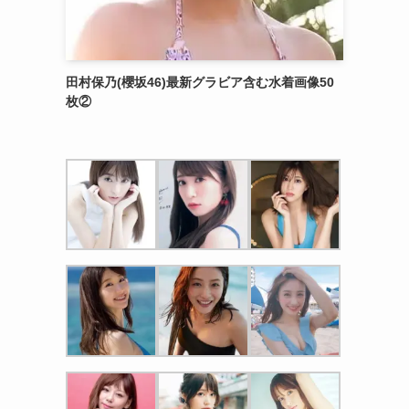
田村保乃(櫻坂46)最新グラビア含む水着画像50
枚②