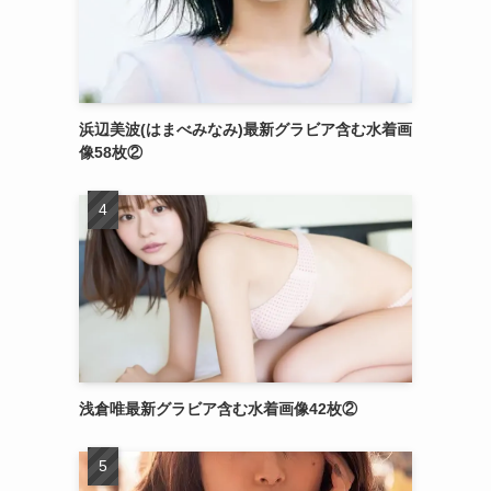
浜辺美波(はまべみなみ)最新グラビア含む水着画
像58枚②
浅倉唯最新グラビア含む水着画像42枚②