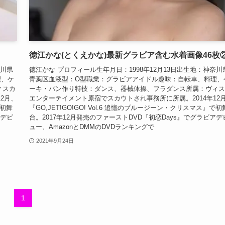
徳江かな(とくえかな)最新グラビア含む水着画像46枚
奈川県
徳江かな プロフィール生年月日：1998年12月13日出生地：神奈川
理、ケ
青葉区血液型：O型職業：グラビアアイドル趣味：自転車、料理、
ィスカ
ーキ・パン作り特技：ダンス、器械体操、フラダンス所属：ヴィス
2月、
エンターテイメント原宿でスカウトされ事務所に所属。2014年12
で初舞
『GO,JET!GO!GO! Vol.6 追憶のブルージーン・クリスマス』で初
アデビ
台。2017年12月発売のファーストDVD『初恋Days』でグラビアデ
ュー、AmazonとDMMのDVDランキングで
2021年9月24日
1