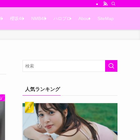
6
櫻坂46
NMB48
ハロプロ
About
SiteMap
人気ランキング
な