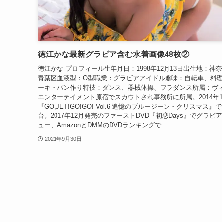
徳江かな最新グラビア含む水着画像48枚②
徳江かな プロフィール生年月日：1998年12月13日出生地：神
青葉区血液型：O型職業：グラビアアイドル趣味：自転車、料
ーキ・パン作り特技：ダンス、器械体操、フラダンス所属：ヴ
エンターテイメント原宿でスカウトされ事務所に所属。2014年1
『GO,JET!GO!GO! Vol.6 追憶のブルージーン・クリスマス』
台。2017年12月発売のファーストDVD『初恋Days』でグラビ
ュー、AmazonとDMMのDVDランキングで
2021年9月30日