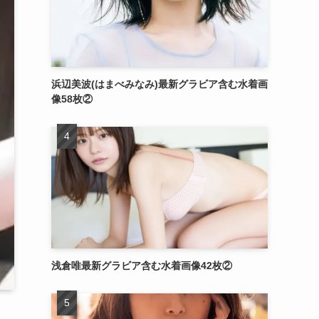
浜辺美波(はまべみなみ)最新グラビア含む水着画
像58枚②
浅倉唯最新グラビア含む水着画像42枚②