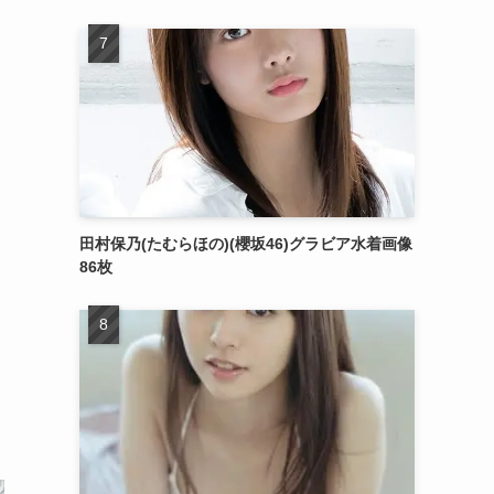
田村保乃(たむらほの)(櫻坂46)グラビア水着画像
86枚