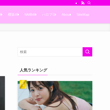
6
櫻坂46
NMB48
ハロプロ
About
SiteMap
人気ランキング