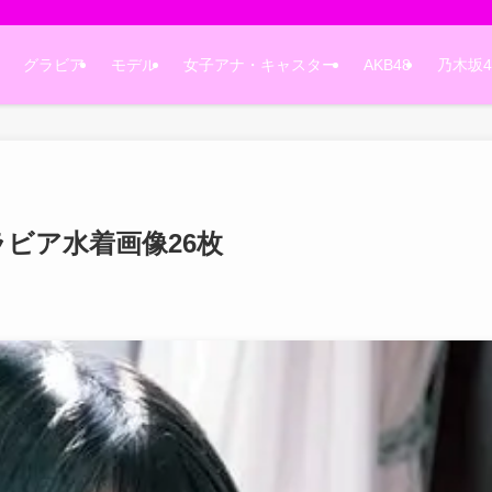
グラビア
モデル
女子アナ・キャスター
AKB48
乃木坂4
ラビア水着画像26枚