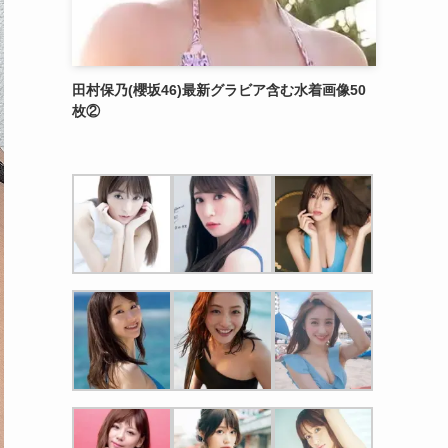
田村保乃(櫻坂46)最新グラビア含む水着画像50
枚②