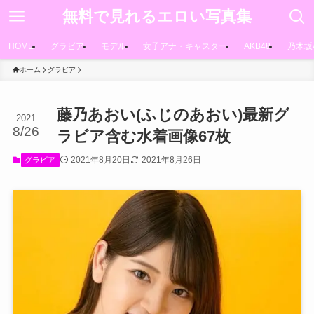
無料で見れるエロい写真集
HOME
グラビア
モデル
女子アナ・キャスター
AKB48
乃木坂
ホーム
グラビア
藤乃あおい(ふじのあおい)最新グ
2021
8/26
ラビア含む水着画像67枚
2021年8月20日
2021年8月26日
グラビア