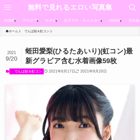
無料で見れるエロい写真集
HOME
グラビア
モデル
女子アナ・キャスター
AKB48
乃木坂
ホーム
でんぱ組＆虹コン
蛭田愛梨(ひるたあいり)(虹コン)最
2021
9/20
新グラビア含む水着画像59枚
2021年8月17日
2021年9月20日
でんぱ組＆虹コン