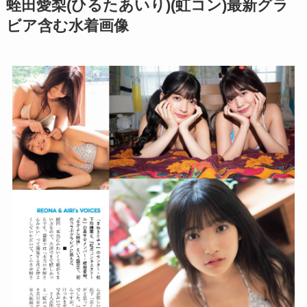
蛭田愛梨(ひるたあいり)(虹コン)最新グラ
ビア含む水着画像