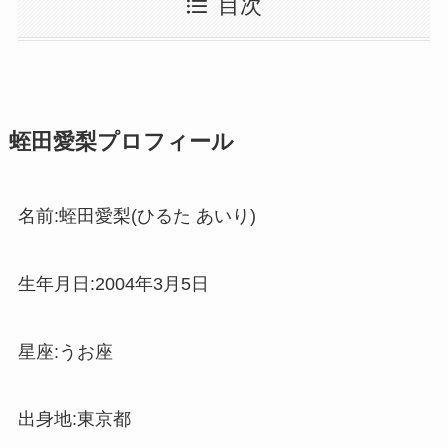
目次
蛭田愛梨プロフィール
名前:蛭田愛梨(ひるた あいり)
生年月日:2004年3月5日
星座:うお座
出身地:東京都