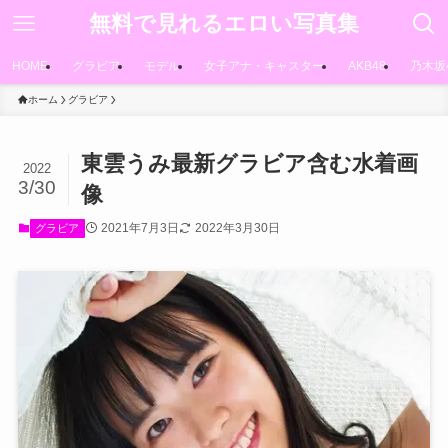
無料で見れるエロい写真集
HOME
グラビア
モデル
女子アナ・キャスター
AKB48
乃木坂
ホーム
グラビア
東雲うみ最新グラビア含む水着画
2022
3/30
像
2021年7月3日
2022年3月30日
グラビア