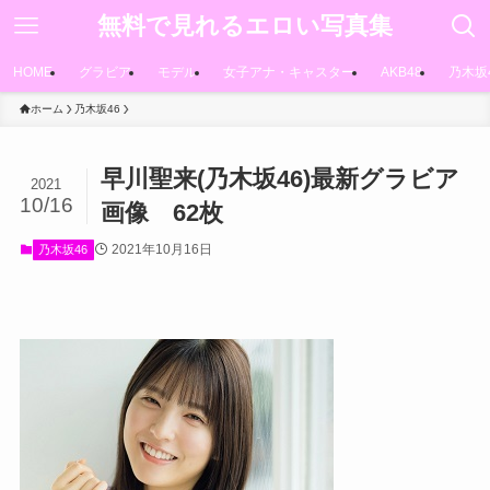
無料で見れるエロい写真集
HOME
グラビア
モデル
女子アナ・キャスター
AKB48
乃木坂
ホーム
乃木坂46
早川聖来(乃木坂46)最新グラビア
2021
10/16
画像 62枚
2021年10月16日
乃木坂46