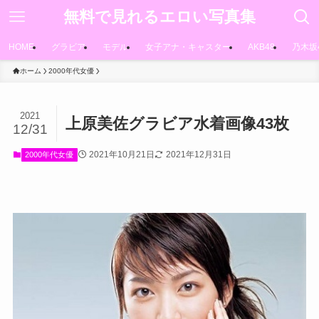
無料で見れるエロい写真集
HOME
グラビア
モデル
女子アナ・キャスター
AKB48
乃木坂
ホーム
2000年代女優
2021
上原美佐グラビア水着画像43枚
12/31
2021年10月21日
2021年12月31日
2000年代女優