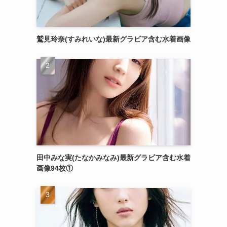
鷲見玲奈(すみれいな)最新グラビア含む水着画像
田中みな実(たなかみなみ)最新グラビア含む水着
画像94枚①