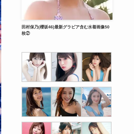
田村保乃(櫻坂46)最新グラビア含む水着画像50
枚②