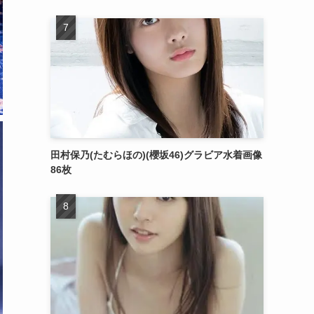
田村保乃(たむらほの)(櫻坂46)グラビア水着画像
86枚