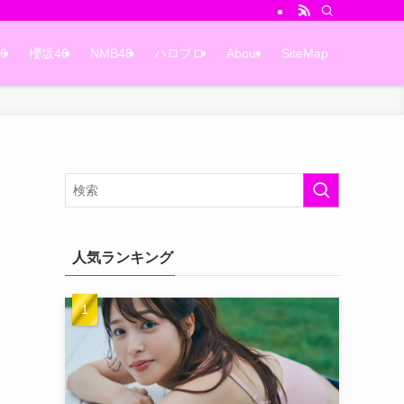
6
櫻坂46
NMB48
ハロプロ
About
SiteMap
人気ランキング