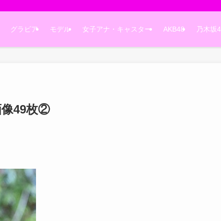
グラビア
モデル
女子アナ・キャスター
AKB48
乃木坂4
像49枚②