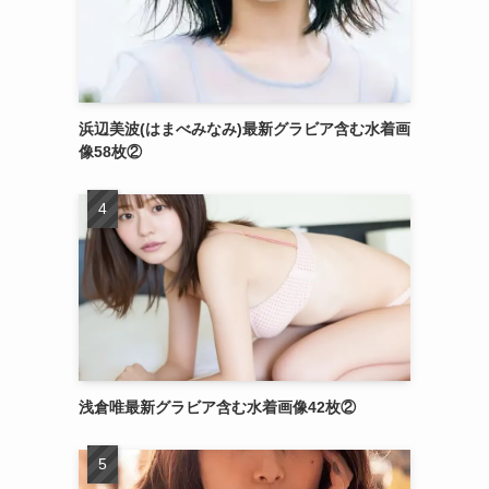
浜辺美波(はまべみなみ)最新グラビア含む水着画
像58枚②
浅倉唯最新グラビア含む水着画像42枚②